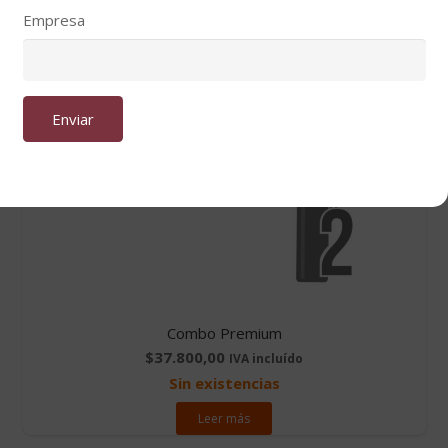
Empresa
Combo Premium
$
37.800,00
IVA incluído
Sin existencias
Leer más