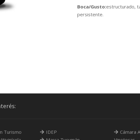
Boca/Gusto:
estructurado, t
persistente.
nterés:
n Turismo
IDEP
Cámara A
itivinícola
Marca Tucumán
Vinotecas