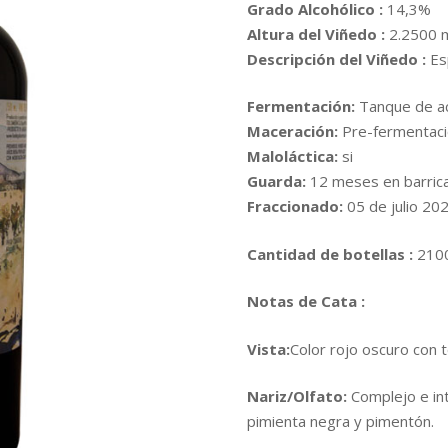
Grado Alcohólico :
14,3%
Altura del Viñedo :
2.2500 m
Descripción del Viñedo :
Es
Fermentación:
Tanque de ac
Maceración:
Pre-fermentació
Maloláctica:
si
Guarda:
12 meses en barrica
Fraccionado:
05 de julio 2023
Cantidad de botellas :
210
Notas de Cata :
Vista:
Color rojo oscuro con t
Nariz/Olfato:
Complejo e in
pimienta negra y pimentón.