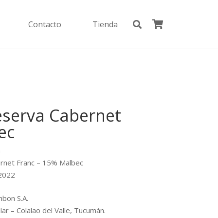
Contacto
Tienda
eserva Cabernet
ec
a
net Franc – 15% Malbec
 2022
bon S.A.
ar – Colalao del Valle, Tucumán.