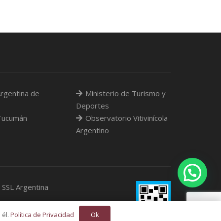
rgentina de
Ministerio de Turismo y
Deportes
Tucumán
Observatorio Vitivinícola
Argentino
s SSL Argentina
Ok
 él.
Política de Privacidad