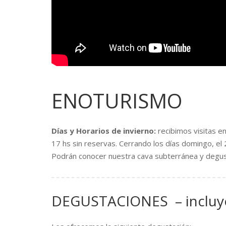
ENOTURISMO
Días y Horarios de invierno:
recibimos visitas e
17 hs sin reservas. Cerrando los días domingo, el
Podrán conocer nuestra cava subterránea y degus
DEGUSTACIONES – incluyen