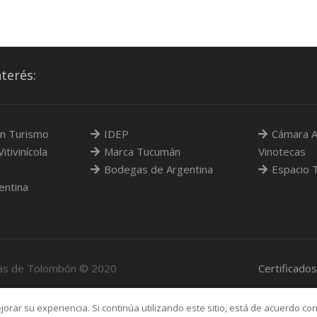
nterés:
n Turismo
IDEP
Cámara A
itivinícola
Marca Tucumán
Vinotecas
Bodegas de Argentina
Espacio 
entina
cas de Tolombón © 2020
Certificado
jorar su experiencia. Si continúa utilizando este sitio, está de acuerdo con