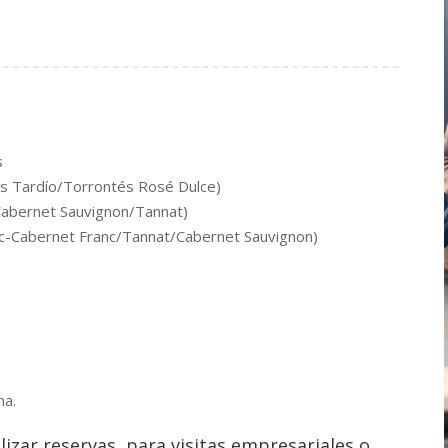
s
és Tardío/Torrontés Rosé Dulce)
/Cabernet Sauvignon/Tannat)
ec-Cabernet Franc/Tannat/Cabernet Sauvignon)
na.
lizar reservas, para visitas empresariales o