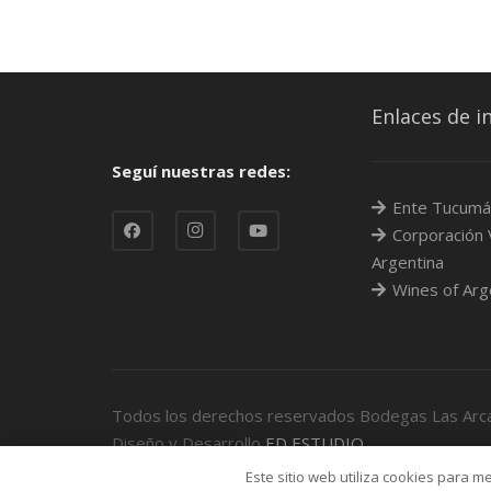
Enlaces de i
Seguí nuestras redes:
Ente Tucumá
Corporación V
Argentina
Wines of Arg
Todos los derechos reservados Bodegas Las Ar
Diseño y Desarrollo
ED ESTUDIO
Este sitio web utiliza cookies para me