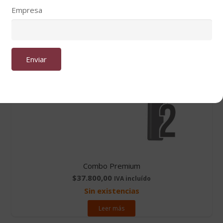
Empresa
Combo Premium
$
37.800,00
IVA incluído
Sin existencias
Leer más