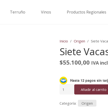
Terruño
Vinos
Productos Regionales
Inicio
/
Origen
/
Siete Vac
Siete Vaca
$
55.100,00
IVA inc
Hasta 12 pagos sin tarj
Siete
Añadir al carrito
Vacas
Torrontes
Categoría:
Origen
cantidad