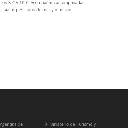
re los 8ºC y 10ºC. Acompañar con empanadas,
s, sushi, pescados de mar y mariscos.
rgentina de
Ministerio de Turismo y