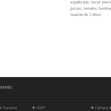
equilibrado. Servir ent
pizzas, tamales, humita
Guarda de 2 Años.
nterés:
n Turismo
IDEP
Cámara A