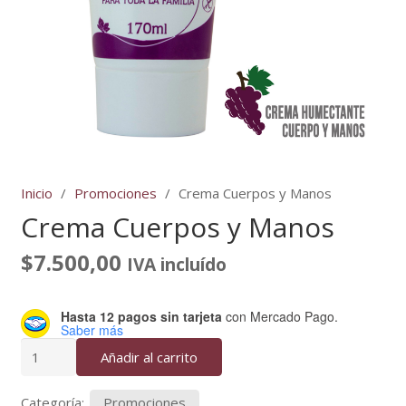
Inicio
/
Promociones
/
Crema Cuerpos y Manos
Crema Cuerpos y Manos
$
7.500,00
IVA incluído
Hasta 12 pagos sin tarjeta
con Mercado Pago.
Saber más
Crema
Añadir al carrito
Cuerpos
y
Categoría:
Promociones