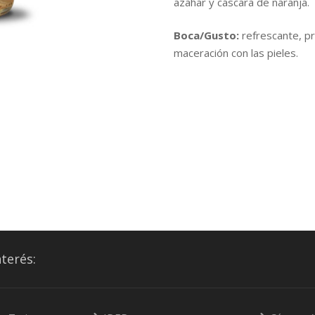
azahar y cáscara de naranja.
Boca/Gusto:
refrescante, p
maceración con las pieles.
nterés: