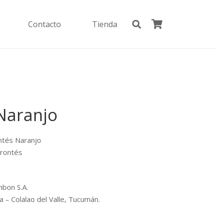
Contacto
Tienda
 Naranjo
ntés Naranjo
rontés
bon S.A.
– Colalao del Valle, Tucumán.