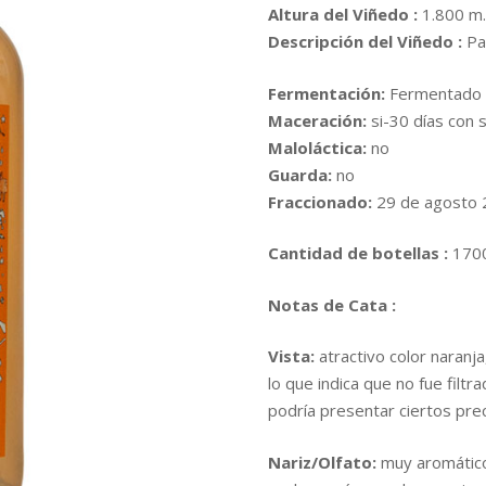
Altura del Viñedo :
1.800 m.
Descripción del Viñedo :
Pa
Fermentación:
Fermentado c
Maceración:
si-30 días con s
Maloláctica:
no
Guarda:
no
Fraccionado:
29 de agosto 2
Cantidad de botellas :
170
Notas de Cata :
Vista:
atractivo color naranja
lo que indica que no fue filt
podría presentar ciertos prec
Nariz/Olfato:
muy aromático,