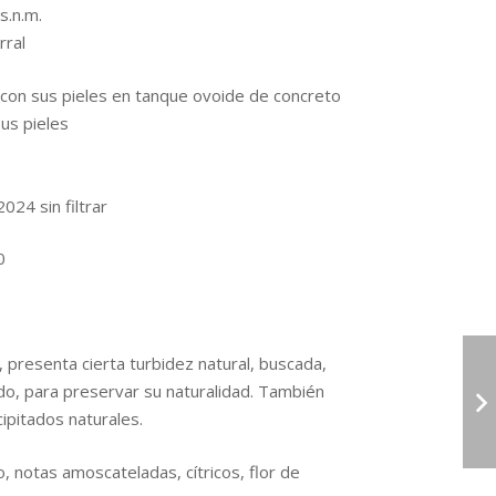
s.n.m.
rral
on sus pieles en tanque ovoide de concreto
us pieles
024 sin filtrar
0
, presenta cierta turbidez natural, buscada,
rado, para preservar su naturalidad. También
ipitados naturales.
 notas amoscateladas, cítricos, flor de