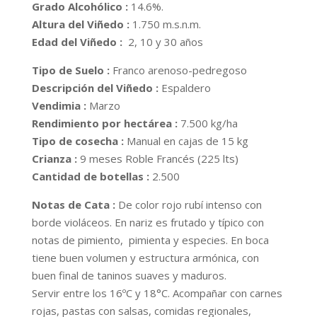
Grado Alcohólico :
14.6%.
Altura del Viñedo :
1.750 m.s.n.m.
Edad del Viñedo :
2, 10 y 30 años
Tipo de Suelo :
Franco arenoso-pedregoso
Descripción del Viñedo :
Espaldero
Vendimia :
Marzo
Rendimiento por hectárea :
7.500 kg/ha
Tipo de cosecha :
Manual en cajas de 15 kg
Crianza :
9 meses Roble Francés (225 lts)
Cantidad de botellas :
2.500
Notas de Cata :
De color rojo rubí intenso con
borde violáceos. En nariz es frutado y típico con
notas de pimiento, pimienta y especies. En boca
tiene buen volumen y estructura armónica, con
buen final de taninos suaves y maduros.
Servir entre los 16ºC y 18°C. Acompañar con carnes
rojas, pastas con salsas, comidas regionales,